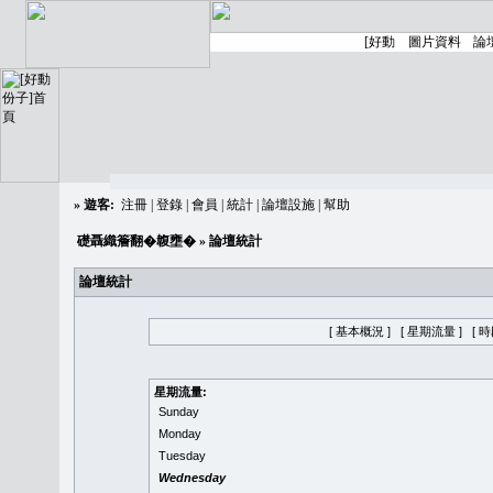
»
遊客:
注冊
|
登錄
|
會員
|
統計
|
論壇設施
|
幫助
礎聶織簷翻�䪖壅�
» 論壇統計
論壇統計
[ 基本概況 ]
[ 星期流量 ]
[ 
星期流量:
Sunday
Monday
Tuesday
Wednesday