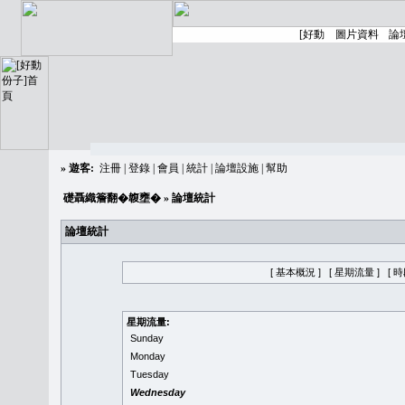
»
遊客:
注冊
|
登錄
|
會員
|
統計
|
論壇設施
|
幫助
礎聶織簷翻�䪖壅�
» 論壇統計
論壇統計
[ 基本概況 ]
[ 星期流量 ]
[ 
星期流量:
Sunday
Monday
Tuesday
Wednesday