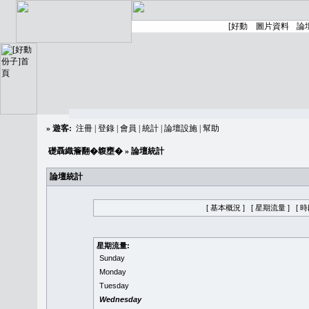
»
遊客:
注冊
|
登錄
|
會員
|
統計
|
論壇設施
|
幫助
礎聶織簷翻�䪖壅�
» 論壇統計
論壇統計
[ 基本概況 ]
[ 星期流量 ]
[ 
星期流量:
Sunday
Monday
Tuesday
Wednesday