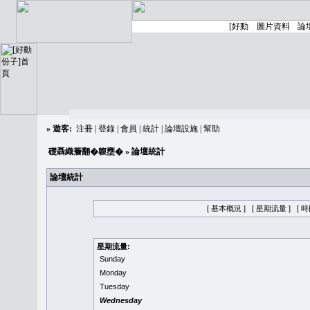
»
遊客:
注冊
|
登錄
|
會員
|
統計
|
論壇設施
|
幫助
礎聶織簷翻�䪖壅�
» 論壇統計
論壇統計
[ 基本概況 ]
[ 星期流量 ]
[ 
星期流量:
Sunday
Monday
Tuesday
Wednesday