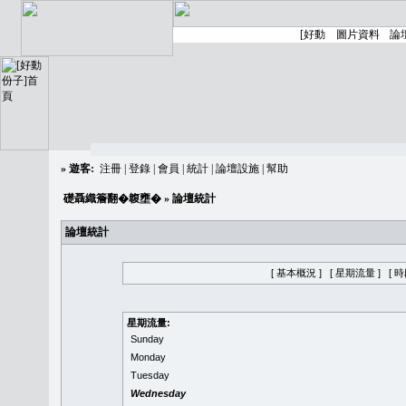
»
遊客:
注冊
|
登錄
|
會員
|
統計
|
論壇設施
|
幫助
礎聶織簷翻�䪖壅�
» 論壇統計
論壇統計
[ 基本概況 ]
[ 星期流量 ]
[ 
星期流量:
Sunday
Monday
Tuesday
Wednesday