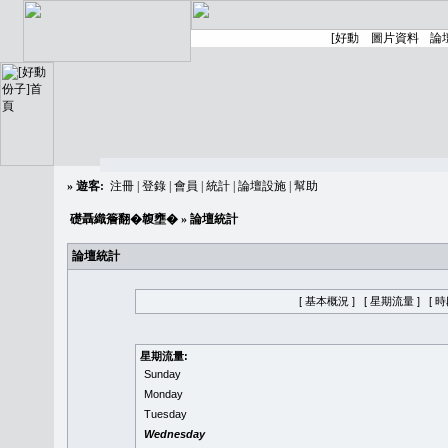
»
遊客:
注冊
|
登錄
|
會員
|
統計
|
論壇設施
|
幫助
礎聶織簷翻�䪖壅�
» 論壇統計
論壇統計
[ 基本概況 ]
[ 星期流量 ]
[ 
星期流量:
Sunday
Monday
Tuesday
Wednesday