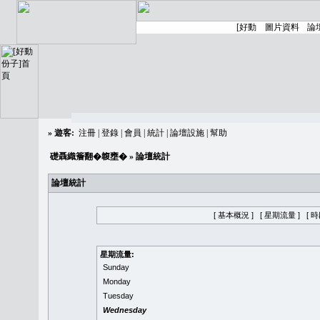
»
遊客:
注冊
|
登錄
|
會員
|
統計
|
論壇設施
|
幫助
礎聶織簷翻�䪖壅�
» 論壇統計
論壇統計
[ 基本概況 ]
[ 星期流量 ]
[ 
星期流量:
Sunday
Monday
Tuesday
Wednesday