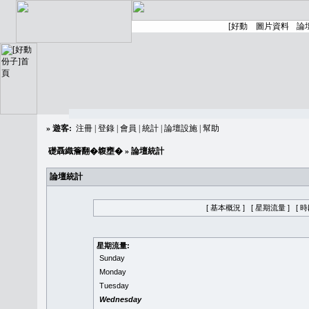
»
遊客:
注冊
|
登錄
|
會員
|
統計
|
論壇設施
|
幫助
礎聶織簷翻�䪖壅�
» 論壇統計
論壇統計
[ 基本概況 ]
[ 星期流量 ]
[ 
星期流量:
Sunday
Monday
Tuesday
Wednesday