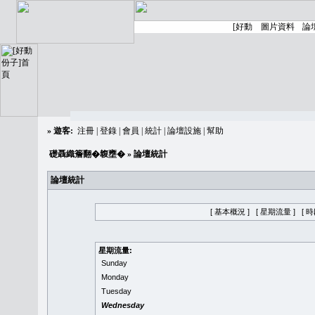
»
遊客:
注冊
|
登錄
|
會員
|
統計
|
論壇設施
|
幫助
礎聶織簷翻�䪖壅�
» 論壇統計
論壇統計
[ 基本概況 ]
[ 星期流量 ]
[ 
星期流量:
Sunday
Monday
Tuesday
Wednesday