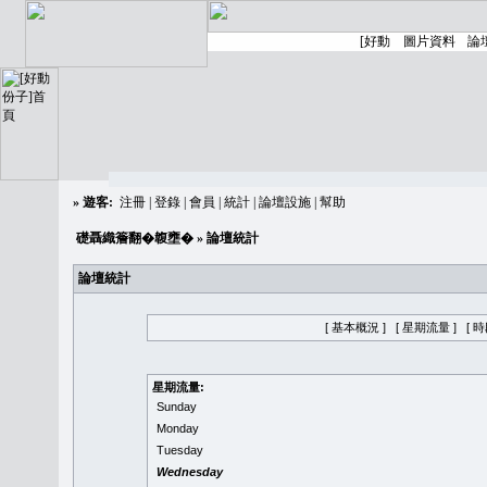
»
遊客:
注冊
|
登錄
|
會員
|
統計
|
論壇設施
|
幫助
礎聶織簷翻�䪖壅�
» 論壇統計
論壇統計
[ 基本概況 ]
[ 星期流量 ]
[ 
星期流量:
Sunday
Monday
Tuesday
Wednesday