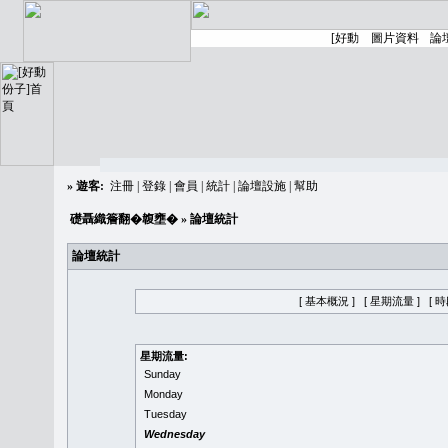
»
遊客:
注冊
|
登錄
|
會員
|
統計
|
論壇設施
|
幫助
礎聶織簷翻�䪖壅�
» 論壇統計
論壇統計
[ 基本概況 ]
[ 星期流量 ]
[ 
星期流量:
Sunday
Monday
Tuesday
Wednesday