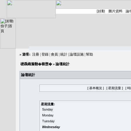
»
遊客:
注冊
|
登錄
|
會員
|
統計
|
論壇設施
|
幫助
礎聶織簷翻�䪖壅�
» 論壇統計
論壇統計
[ 基本概況 ]
[ 星期流量 ]
[ 
星期流量:
Sunday
Monday
Tuesday
Wednesday