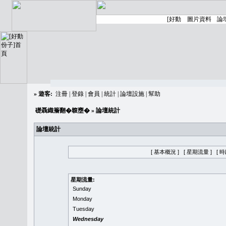
»
遊客:
注冊
|
登錄
|
會員
|
統計
|
論壇設施
|
幫助
礎聶織簷翻�䪖壅�
» 論壇統計
論壇統計
[ 基本概況 ]
[ 星期流量 ]
[ 
星期流量:
Sunday
Monday
Tuesday
Wednesday