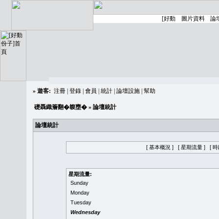
»
遊客:
注冊
|
登錄
|
會員
|
統計
|
論壇設施
|
幫助
礎聶織簷翻�䪖壅�
» 論壇統計
論壇統計
[ 基本概況 ]
[ 星期流量 ]
[ 
星期流量:
Sunday
Monday
Tuesday
Wednesday