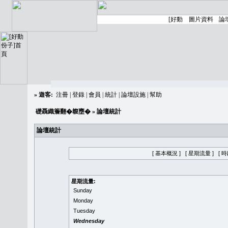
»
遊客:
注冊
|
登錄
|
會員
|
統計
|
論壇設施
|
幫助
礎聶織簷翻�䪖壅�
» 論壇統計
論壇統計
[ 基本概況 ]
[ 星期流量 ]
[ 
星期流量:
Sunday
Monday
Tuesday
Wednesday