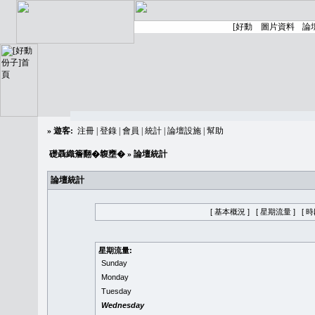
»
遊客:
注冊
|
登錄
|
會員
|
統計
|
論壇設施
|
幫助
礎聶織簷翻�䪖壅�
» 論壇統計
論壇統計
[ 基本概況 ]
[ 星期流量 ]
[ 
星期流量:
Sunday
Monday
Tuesday
Wednesday