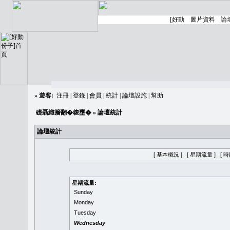
»
遊客:
注冊
|
登錄
|
會員
|
統計
|
論壇設施
|
幫助
礎聶織簷翻�䪖壅�
» 論壇統計
論壇統計
[ 基本概況 ]
[ 星期流量 ]
[ 
星期流量:
Sunday
Monday
Tuesday
Wednesday