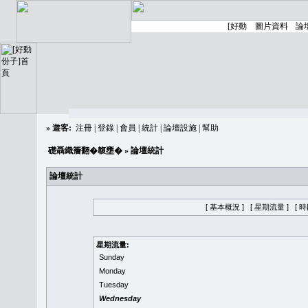
»
遊客:
注冊
|
登錄
|
會員
|
統計
|
論壇設施
|
幫助
礎聶織簷翻�䪖壅�
» 論壇統計
論壇統計
[ 基本概況 ]
[ 星期流量 ]
[ 
星期流量:
Sunday
Monday
Tuesday
Wednesday