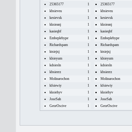
25365177
1
25365177
kbsieveu
1
kbsieveu
kesievxk
1
kesievxk
kksieanj
1
kksieanj
kasieqbf
1
kasieqbf
Embeplebype
1
Embeplebype
Richardspam
1
Richardspam
ktsiejxj
1
ktsiejxj
klsieyum
1
klsieyum
kdsiesln
1
kdsiesln
kbsieerz
1
kbsieerz
Molinarochon
1
Molinarochon
kfsiewiy
1
kfsiewiy
kksiehyv
1
kksiehyv
JoseSah
1
JoseSah
GeorOscive
1
GeorOscive