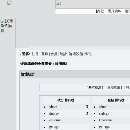
»
遊客:
注冊
|
登錄
|
會員
|
統計
|
論壇設施
|
幫助
礎聶織簷翻�䪖壅�
» 論壇統計
論壇統計
[ 基本概況 ]
[ 星期流量 ]
[ 
積分 排行榜
發帖 排行榜
admin
5
admin
siubray
3
siubray
kqsiermn
1
kqsiermn
繚L糧n
1
繚L糧n