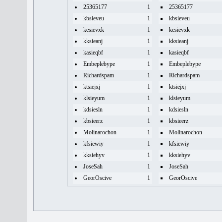
25365177
1
25365177
kbsieveu
1
kbsieveu
kesievxk
1
kesievxk
kksieanj
1
kksieanj
kasieqbf
1
kasieqbf
Embeplebype
1
Embeplebype
Richardspam
1
Richardspam
ktsiejxj
1
ktsiejxj
klsieyum
1
klsieyum
kdsiesln
1
kdsiesln
kbsieerz
1
kbsieerz
Molinarochon
1
Molinarochon
kfsiewiy
1
kfsiewiy
kksiehyv
1
kksiehyv
JoseSah
1
JoseSah
GeorOscive
1
GeorOscive