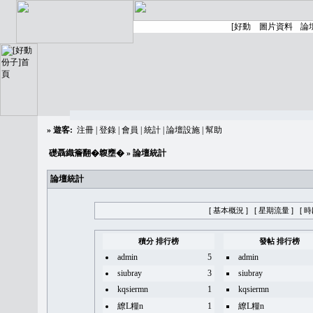
»
遊客:
注冊
|
登錄
|
會員
|
統計
|
論壇設施
|
幫助
礎聶織簷翻�䪖壅�
» 論壇統計
論壇統計
[ 基本概況 ]
[ 星期流量 ]
[ 
積分 排行榜
發帖 排行榜
admin
5
admin
siubray
3
siubray
kqsiermn
1
kqsiermn
繚L糧n
1
繚L糧n