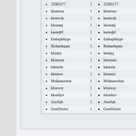
25365177
1
25365177
kbsieveu
1
kbsieveu
kesievxk
1
kesievxk
kksieanj
1
kksieanj
kasieqbf
1
kasieqbf
Embeplebype
1
Embeplebype
Richardspam
1
Richardspam
ktsiejxj
1
ktsiejxj
klsieyum
1
klsieyum
kdsiesln
1
kdsiesln
kbsieerz
1
kbsieerz
Molinarochon
1
Molinarochon
kfsiewiy
1
kfsiewiy
kksiehyv
1
kksiehyv
JoseSah
1
JoseSah
GeorOscive
1
GeorOscive