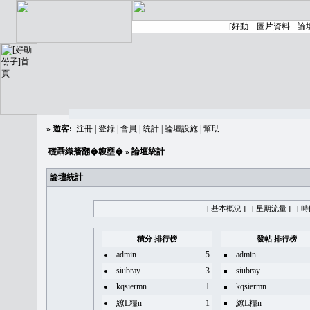
»
遊客:
注冊
|
登錄
|
會員
|
統計
|
論壇設施
|
幫助
礎聶織簷翻�䪖壅�
» 論壇統計
論壇統計
[ 基本概況 ]
[ 星期流量 ]
[ 
積分 排行榜
發帖 排行榜
admin
5
admin
siubray
3
siubray
kqsiermn
1
kqsiermn
繚L糧n
1
繚L糧n