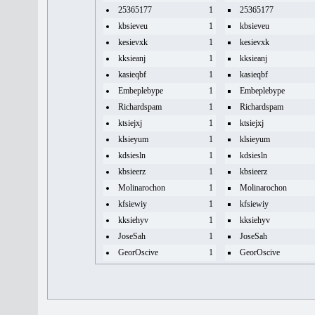
25365177
1
25365177
kbsieveu
1
kbsieveu
kesievxk
1
kesievxk
kksieanj
1
kksieanj
kasieqbf
1
kasieqbf
Embeplebype
1
Embeplebype
Richardspam
1
Richardspam
ktsiejxj
1
ktsiejxj
klsieyum
1
klsieyum
kdsiesln
1
kdsiesln
kbsieerz
1
kbsieerz
Molinarochon
1
Molinarochon
kfsiewiy
1
kfsiewiy
kksiehyv
1
kksiehyv
JoseSah
1
JoseSah
GeorOscive
1
GeorOscive