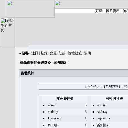
»
遊客:
注冊
|
登錄
|
會員
|
統計
|
論壇設施
|
幫助
礎聶織簷翻�䪖壅�
» 論壇統計
論壇統計
[ 基本概況 ]
[ 星期流量 ]
[ 
積分 排行榜
發帖 排行榜
admin
5
admin
siubray
3
siubray
kqsiermn
1
kqsiermn
繚L糧n
1
繚L糧n