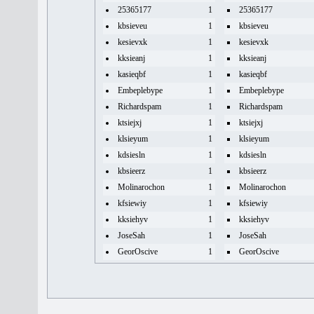
25365177
1
25365177
kbsieveu
1
kbsieveu
kesievxk
1
kesievxk
kksieanj
1
kksieanj
kasieqbf
1
kasieqbf
Embeplebype
1
Embeplebype
Richardspam
1
Richardspam
ktsiejxj
1
ktsiejxj
klsieyum
1
klsieyum
kdsiesln
1
kdsiesln
kbsieerz
1
kbsieerz
Molinarochon
1
Molinarochon
kfsiewiy
1
kfsiewiy
kksiehyv
1
kksiehyv
JoseSah
1
JoseSah
GeorOscive
1
GeorOscive