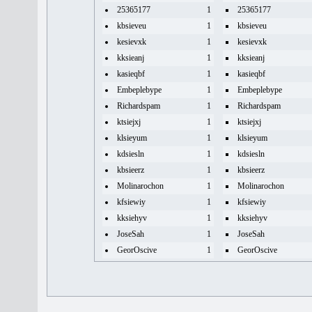
25365177
1
25365177
kbsieveu
1
kbsieveu
kesievxk
1
kesievxk
kksieanj
1
kksieanj
kasieqbf
1
kasieqbf
Embeplebype
1
Embeplebype
Richardspam
1
Richardspam
ktsiejxj
1
ktsiejxj
klsieyum
1
klsieyum
kdsiesln
1
kdsiesln
kbsieerz
1
kbsieerz
Molinarochon
1
Molinarochon
kfsiewiy
1
kfsiewiy
kksiehyv
1
kksiehyv
JoseSah
1
JoseSah
GeorOscive
1
GeorOscive