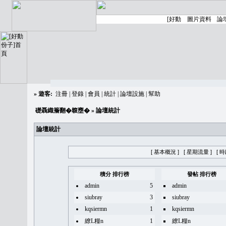
»
遊客:
注冊
|
登錄
|
會員
|
統計
|
論壇設施
|
幫助
礎聶織簷翻�䪖壅�
» 論壇統計
論壇統計
[ 基本概況 ]
[ 星期流量 ]
[ 
積分 排行榜
發帖 排行榜
admin
5
admin
siubray
3
siubray
kqsiermn
1
kqsiermn
繚L糧n
1
繚L糧n