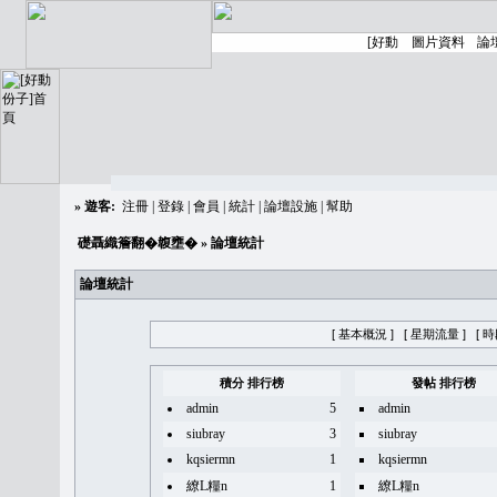
»
遊客:
注冊
|
登錄
|
會員
|
統計
|
論壇設施
|
幫助
礎聶織簷翻�䪖壅�
» 論壇統計
論壇統計
[ 基本概況 ]
[ 星期流量 ]
[ 
積分 排行榜
發帖 排行榜
admin
5
admin
siubray
3
siubray
kqsiermn
1
kqsiermn
繚L糧n
1
繚L糧n