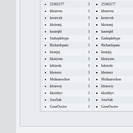
25365177
1
25365177
kbsieveu
1
kbsieveu
kesievxk
1
kesievxk
kksieanj
1
kksieanj
kasieqbf
1
kasieqbf
Embeplebype
1
Embeplebype
Richardspam
1
Richardspam
ktsiejxj
1
ktsiejxj
klsieyum
1
klsieyum
kdsiesln
1
kdsiesln
kbsieerz
1
kbsieerz
Molinarochon
1
Molinarochon
kfsiewiy
1
kfsiewiy
kksiehyv
1
kksiehyv
JoseSah
1
JoseSah
GeorOscive
1
GeorOscive