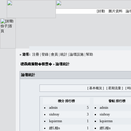
»
遊客:
注冊
|
登錄
|
會員
|
統計
|
論壇設施
|
幫助
礎聶織簷翻�䪖壅�
» 論壇統計
論壇統計
[ 基本概況 ]
[ 星期流量 ]
[ 
積分 排行榜
發帖 排行榜
admin
5
admin
siubray
3
siubray
kqsiermn
1
kqsiermn
繚L糧n
1
繚L糧n