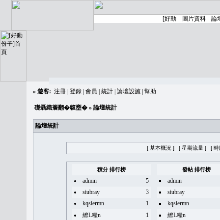
»
遊客:
注冊
|
登錄
|
會員
|
統計
|
論壇設施
|
幫助
礎聶織簷翻�䪖壅�
» 論壇統計
論壇統計
[ 基本概況 ]
[ 星期流量 ]
[ 
積分 排行榜
發帖 排行榜
admin
5
admin
siubray
3
siubray
kqsiermn
1
kqsiermn
繚L糧n
1
繚L糧n