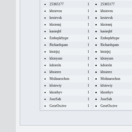
25365177
1
25365177
kbsieveu
1
kbsieveu
kesievxk
1
kesievxk
kksieanj
1
kksieanj
kasieqbf
1
kasieqbf
Embeplebype
1
Embeplebype
Richardspam
1
Richardspam
ktsiejxj
1
ktsiejxj
klsieyum
1
klsieyum
kdsiesln
1
kdsiesln
kbsieerz
1
kbsieerz
Molinarochon
1
Molinarochon
kfsiewiy
1
kfsiewiy
kksiehyv
1
kksiehyv
JoseSah
1
JoseSah
GeorOscive
1
GeorOscive