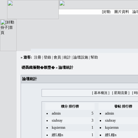
»
遊客:
注冊
|
登錄
|
會員
|
統計
|
論壇設施
|
幫助
礎聶織簷翻�䪖壅�
» 論壇統計
論壇統計
[ 基本概況 ]
[ 星期流量 ]
[ 
積分 排行榜
發帖 排行榜
admin
5
admin
siubray
3
siubray
kqsiermn
1
kqsiermn
繚L糧n
1
繚L糧n