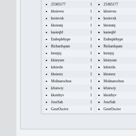
25365177
1
25365177
kbsieveu
1
kbsieveu
kesievxk
1
kesievxk
kksieanj
1
kksieanj
kasieqbf
1
kasieqbf
Embeplebype
1
Embeplebype
Richardspam
1
Richardspam
ktsiejxj
1
ktsiejxj
klsieyum
1
klsieyum
kdsiesln
1
kdsiesln
kbsieerz
1
kbsieerz
Molinarochon
1
Molinarochon
kfsiewiy
1
kfsiewiy
kksiehyv
1
kksiehyv
JoseSah
1
JoseSah
GeorOscive
1
GeorOscive