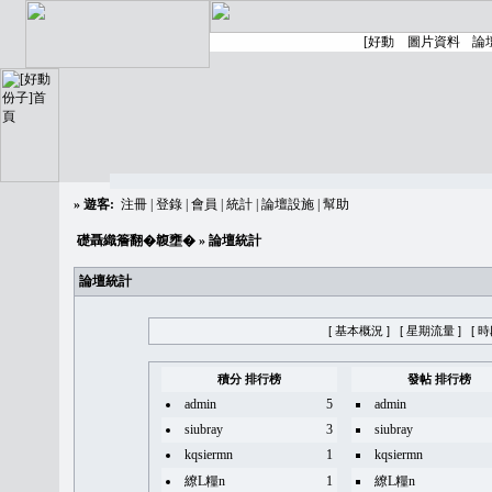
»
遊客:
注冊
|
登錄
|
會員
|
統計
|
論壇設施
|
幫助
礎聶織簷翻�䪖壅�
» 論壇統計
論壇統計
[ 基本概況 ]
[ 星期流量 ]
[ 
積分 排行榜
發帖 排行榜
admin
5
admin
siubray
3
siubray
kqsiermn
1
kqsiermn
繚L糧n
1
繚L糧n