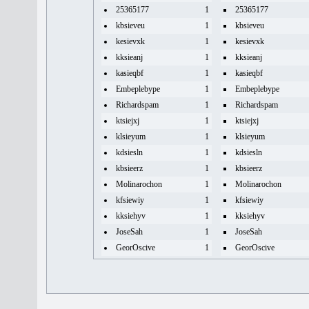
25365177
1
25365177
kbsieveu
1
kbsieveu
kesievxk
1
kesievxk
kksieanj
1
kksieanj
kasieqbf
1
kasieqbf
Embeplebype
1
Embeplebype
Richardspam
1
Richardspam
ktsiejxj
1
ktsiejxj
klsieyum
1
klsieyum
kdsiesln
1
kdsiesln
kbsieerz
1
kbsieerz
Molinarochon
1
Molinarochon
kfsiewiy
1
kfsiewiy
kksiehyv
1
kksiehyv
JoseSah
1
JoseSah
GeorOscive
1
GeorOscive