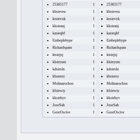
25365177
1
25365177
kbsieveu
1
kbsieveu
kesievxk
1
kesievxk
kksieanj
1
kksieanj
kasieqbf
1
kasieqbf
Embeplebype
1
Embeplebype
Richardspam
1
Richardspam
ktsiejxj
1
ktsiejxj
klsieyum
1
klsieyum
kdsiesln
1
kdsiesln
kbsieerz
1
kbsieerz
Molinarochon
1
Molinarochon
kfsiewiy
1
kfsiewiy
kksiehyv
1
kksiehyv
JoseSah
1
JoseSah
GeorOscive
1
GeorOscive