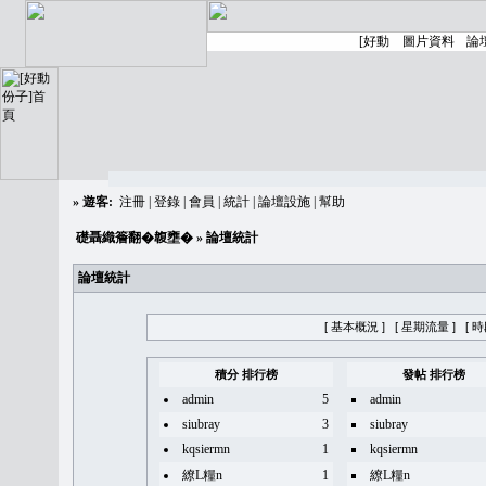
»
遊客:
注冊
|
登錄
|
會員
|
統計
|
論壇設施
|
幫助
礎聶織簷翻�䪖壅�
» 論壇統計
論壇統計
[ 基本概況 ]
[ 星期流量 ]
[ 
積分 排行榜
發帖 排行榜
admin
5
admin
siubray
3
siubray
kqsiermn
1
kqsiermn
繚L糧n
1
繚L糧n