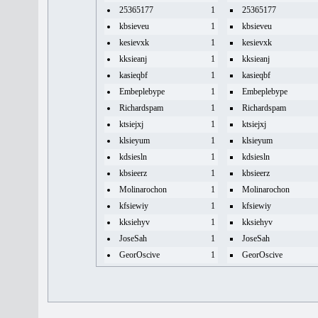
25365177
1
25365177
kbsieveu
1
kbsieveu
kesievxk
1
kesievxk
kksieanj
1
kksieanj
kasieqbf
1
kasieqbf
Embeplebype
1
Embeplebype
Richardspam
1
Richardspam
ktsiejxj
1
ktsiejxj
klsieyum
1
klsieyum
kdsiesln
1
kdsiesln
kbsieerz
1
kbsieerz
Molinarochon
1
Molinarochon
kfsiewiy
1
kfsiewiy
kksiehyv
1
kksiehyv
JoseSah
1
JoseSah
GeorOscive
1
GeorOscive