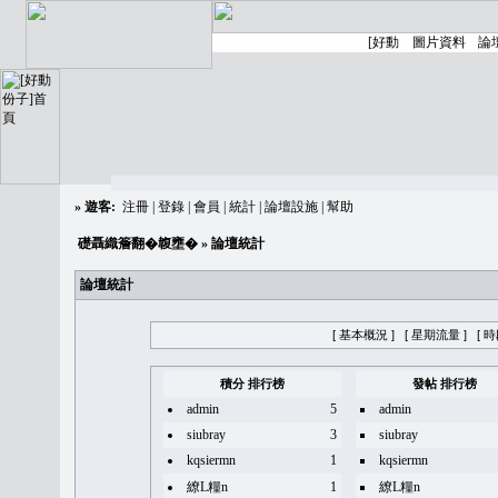
»
遊客:
注冊
|
登錄
|
會員
|
統計
|
論壇設施
|
幫助
礎聶織簷翻�䪖壅�
» 論壇統計
論壇統計
[ 基本概況 ]
[ 星期流量 ]
[ 
積分 排行榜
發帖 排行榜
admin
5
admin
siubray
3
siubray
kqsiermn
1
kqsiermn
繚L糧n
1
繚L糧n