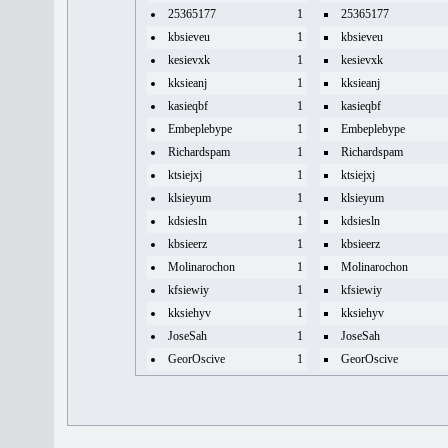
25365177
1
25365177
kbsieveu
1
kbsieveu
kesievxk
1
kesievxk
kksieanj
1
kksieanj
kasieqbf
1
kasieqbf
Embeplebype
1
Embeplebype
Richardspam
1
Richardspam
ktsiejxj
1
ktsiejxj
klsieyum
1
klsieyum
kdsiesln
1
kdsiesln
kbsieerz
1
kbsieerz
Molinarochon
1
Molinarochon
kfsiewiy
1
kfsiewiy
kksiehyv
1
kksiehyv
JoseSah
1
JoseSah
GeorOscive
1
GeorOscive