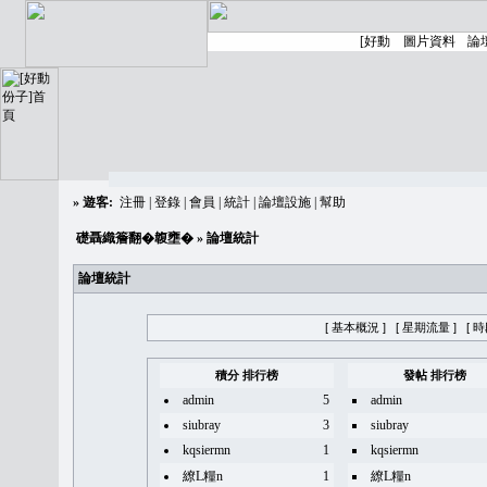
»
遊客:
注冊
|
登錄
|
會員
|
統計
|
論壇設施
|
幫助
礎聶織簷翻�䪖壅�
» 論壇統計
論壇統計
[ 基本概況 ]
[ 星期流量 ]
[ 
積分 排行榜
發帖 排行榜
admin
5
admin
siubray
3
siubray
kqsiermn
1
kqsiermn
繚L糧n
1
繚L糧n