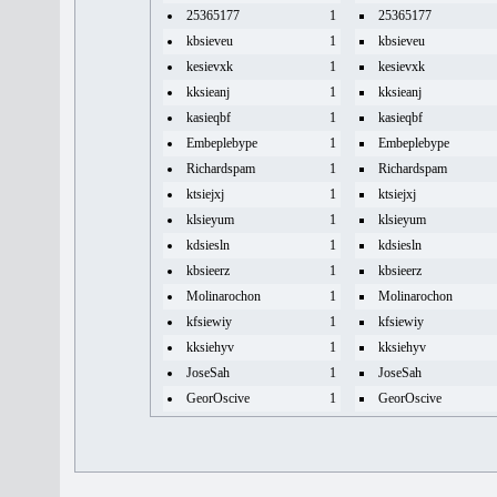
25365177
1
25365177
kbsieveu
1
kbsieveu
kesievxk
1
kesievxk
kksieanj
1
kksieanj
kasieqbf
1
kasieqbf
Embeplebype
1
Embeplebype
Richardspam
1
Richardspam
ktsiejxj
1
ktsiejxj
klsieyum
1
klsieyum
kdsiesln
1
kdsiesln
kbsieerz
1
kbsieerz
Molinarochon
1
Molinarochon
kfsiewiy
1
kfsiewiy
kksiehyv
1
kksiehyv
JoseSah
1
JoseSah
GeorOscive
1
GeorOscive