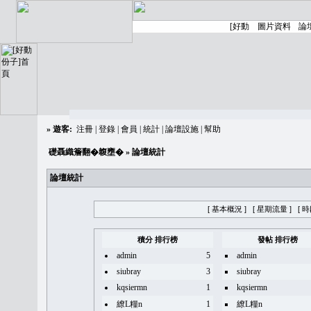
»
遊客:
注冊
|
登錄
|
會員
|
統計
|
論壇設施
|
幫助
礎聶織簷翻�䪖壅�
» 論壇統計
論壇統計
[ 基本概況 ]
[ 星期流量 ]
[ 
積分 排行榜
發帖 排行榜
admin
5
admin
siubray
3
siubray
kqsiermn
1
kqsiermn
繚L糧n
1
繚L糧n