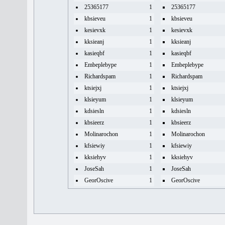
25365177
1
25365177
kbsieveu
1
kbsieveu
kesievxk
1
kesievxk
kksieanj
1
kksieanj
kasieqbf
1
kasieqbf
Embeplebype
1
Embeplebype
Richardspam
1
Richardspam
ktsiejxj
1
ktsiejxj
klsieyum
1
klsieyum
kdsiesln
1
kdsiesln
kbsieerz
1
kbsieerz
Molinarochon
1
Molinarochon
kfsiewiy
1
kfsiewiy
kksiehyv
1
kksiehyv
JoseSah
1
JoseSah
GeorOscive
1
GeorOscive