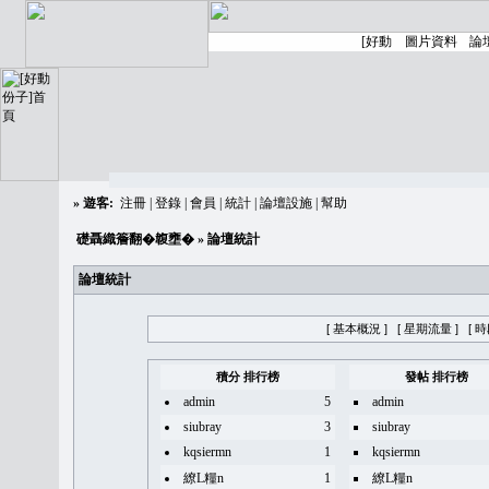
»
遊客:
注冊
|
登錄
|
會員
|
統計
|
論壇設施
|
幫助
礎聶織簷翻�䪖壅�
» 論壇統計
論壇統計
[ 基本概況 ]
[ 星期流量 ]
[ 
積分 排行榜
發帖 排行榜
admin
5
admin
siubray
3
siubray
kqsiermn
1
kqsiermn
繚L糧n
1
繚L糧n