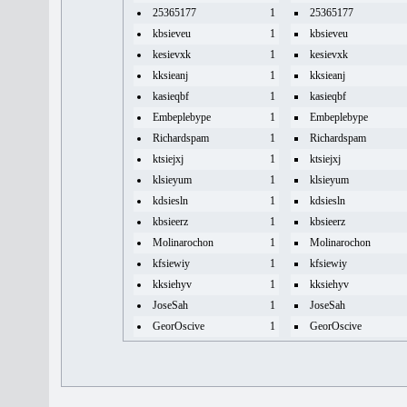
25365177
1
25365177
kbsieveu
1
kbsieveu
kesievxk
1
kesievxk
kksieanj
1
kksieanj
kasieqbf
1
kasieqbf
Embeplebype
1
Embeplebype
Richardspam
1
Richardspam
ktsiejxj
1
ktsiejxj
klsieyum
1
klsieyum
kdsiesln
1
kdsiesln
kbsieerz
1
kbsieerz
Molinarochon
1
Molinarochon
kfsiewiy
1
kfsiewiy
kksiehyv
1
kksiehyv
JoseSah
1
JoseSah
GeorOscive
1
GeorOscive