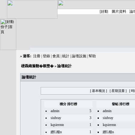
»
遊客:
注冊
|
登錄
|
會員
|
統計
|
論壇設施
|
幫助
礎聶織簷翻�䪖壅�
» 論壇統計
論壇統計
[ 基本概況 ]
[ 星期流量 ]
[ 
積分 排行榜
發帖 排行榜
admin
5
admin
siubray
3
siubray
kqsiermn
1
kqsiermn
繚L糧n
1
繚L糧n