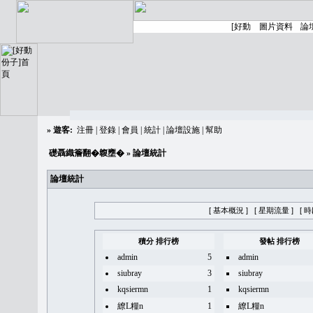
»
遊客:
注冊
|
登錄
|
會員
|
統計
|
論壇設施
|
幫助
礎聶織簷翻�䪖壅�
» 論壇統計
論壇統計
[ 基本概況 ]
[ 星期流量 ]
[ 
積分 排行榜
發帖 排行榜
admin
5
admin
siubray
3
siubray
kqsiermn
1
kqsiermn
繚L糧n
1
繚L糧n