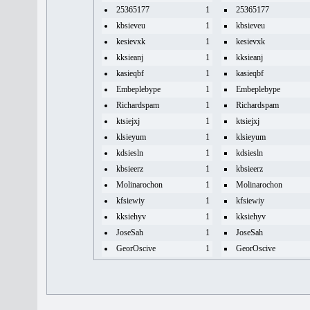
25365177
1
25365177
kbsieveu
1
kbsieveu
kesievxk
1
kesievxk
kksieanj
1
kksieanj
kasieqbf
1
kasieqbf
Embeplebype
1
Embeplebype
Richardspam
1
Richardspam
ktsiejxj
1
ktsiejxj
klsieyum
1
klsieyum
kdsiesln
1
kdsiesln
kbsieerz
1
kbsieerz
Molinarochon
1
Molinarochon
kfsiewiy
1
kfsiewiy
kksiehyv
1
kksiehyv
JoseSah
1
JoseSah
GeorOscive
1
GeorOscive