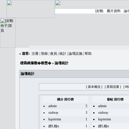
»
遊客:
注冊
|
登錄
|
會員
|
統計
|
論壇設施
|
幫助
礎聶織簷翻�䪖壅�
» 論壇統計
論壇統計
[ 基本概況 ]
[ 星期流量 ]
[ 
積分 排行榜
發帖 排行榜
admin
5
admin
siubray
3
siubray
kqsiermn
1
kqsiermn
繚L糧n
1
繚L糧n