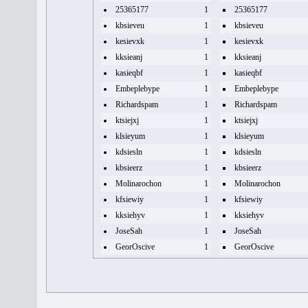
25365177
1
25365177
kbsieveu
1
kbsieveu
kesievxk
1
kesievxk
kksieanj
1
kksieanj
kasieqbf
1
kasieqbf
Embeplebype
1
Embeplebype
Richardspam
1
Richardspam
ktsiejxj
1
ktsiejxj
klsieyum
1
klsieyum
kdsiesln
1
kdsiesln
kbsieerz
1
kbsieerz
Molinarochon
1
Molinarochon
kfsiewiy
1
kfsiewiy
kksiehyv
1
kksiehyv
JoseSah
1
JoseSah
GeorOscive
1
GeorOscive