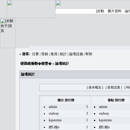
»
遊客:
注冊
|
登錄
|
會員
|
統計
|
論壇設施
|
幫助
礎聶織簷翻�䪖壅�
» 論壇統計
論壇統計
[ 基本概況 ]
[ 星期流量 ]
[ 
積分 排行榜
發帖 排行榜
admin
5
admin
siubray
3
siubray
kqsiermn
1
kqsiermn
繚L糧n
1
繚L糧n