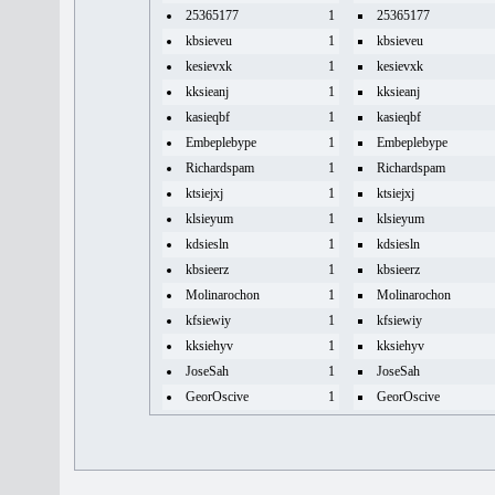
25365177
1
25365177
kbsieveu
1
kbsieveu
kesievxk
1
kesievxk
kksieanj
1
kksieanj
kasieqbf
1
kasieqbf
Embeplebype
1
Embeplebype
Richardspam
1
Richardspam
ktsiejxj
1
ktsiejxj
klsieyum
1
klsieyum
kdsiesln
1
kdsiesln
kbsieerz
1
kbsieerz
Molinarochon
1
Molinarochon
kfsiewiy
1
kfsiewiy
kksiehyv
1
kksiehyv
JoseSah
1
JoseSah
GeorOscive
1
GeorOscive