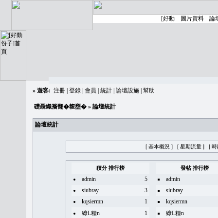
»
遊客:
注冊
|
登錄
|
會員
|
統計
|
論壇設施
|
幫助
礎聶織簷翻�䪖壅�
» 論壇統計
論壇統計
[ 基本概況 ]
[ 星期流量 ]
[ 
積分 排行榜
發帖 排行榜
admin
5
admin
siubray
3
siubray
kqsiermn
1
kqsiermn
繚L糧n
1
繚L糧n