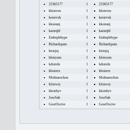
25365177
1
25365177
kbsieveu
1
kbsieveu
kesievxk
1
kesievxk
kksieanj
1
kksieanj
kasieqbf
1
kasieqbf
Embeplebype
1
Embeplebype
Richardspam
1
Richardspam
ktsiejxj
1
ktsiejxj
klsieyum
1
klsieyum
kdsiesln
1
kdsiesln
kbsieerz
1
kbsieerz
Molinarochon
1
Molinarochon
kfsiewiy
1
kfsiewiy
kksiehyv
1
kksiehyv
JoseSah
1
JoseSah
GeorOscive
1
GeorOscive