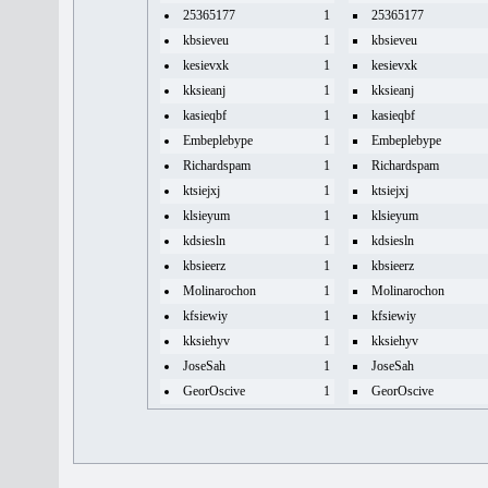
25365177
1
25365177
kbsieveu
1
kbsieveu
kesievxk
1
kesievxk
kksieanj
1
kksieanj
kasieqbf
1
kasieqbf
Embeplebype
1
Embeplebype
Richardspam
1
Richardspam
ktsiejxj
1
ktsiejxj
klsieyum
1
klsieyum
kdsiesln
1
kdsiesln
kbsieerz
1
kbsieerz
Molinarochon
1
Molinarochon
kfsiewiy
1
kfsiewiy
kksiehyv
1
kksiehyv
JoseSah
1
JoseSah
GeorOscive
1
GeorOscive