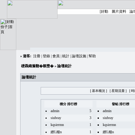
»
遊客:
注冊
|
登錄
|
會員
|
統計
|
論壇設施
|
幫助
礎聶織簷翻�䪖壅�
» 論壇統計
論壇統計
[ 基本概況 ]
[ 星期流量 ]
[ 
積分 排行榜
發帖 排行榜
admin
5
admin
siubray
3
siubray
kqsiermn
1
kqsiermn
繚L糧n
1
繚L糧n