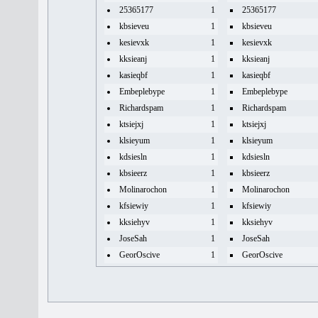
25365177
1
25365177
kbsieveu
1
kbsieveu
kesievxk
1
kesievxk
kksieanj
1
kksieanj
kasieqbf
1
kasieqbf
Embeplebype
1
Embeplebype
Richardspam
1
Richardspam
ktsiejxj
1
ktsiejxj
klsieyum
1
klsieyum
kdsiesln
1
kdsiesln
kbsieerz
1
kbsieerz
Molinarochon
1
Molinarochon
kfsiewiy
1
kfsiewiy
kksiehyv
1
kksiehyv
JoseSah
1
JoseSah
GeorOscive
1
GeorOscive