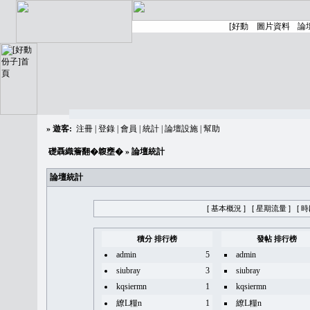
»
遊客:
注冊
|
登錄
|
會員
|
統計
|
論壇設施
|
幫助
礎聶織簷翻�䪖壅�
» 論壇統計
論壇統計
[ 基本概況 ]
[ 星期流量 ]
[ 
積分 排行榜
發帖 排行榜
admin
5
admin
siubray
3
siubray
kqsiermn
1
kqsiermn
繚L糧n
1
繚L糧n