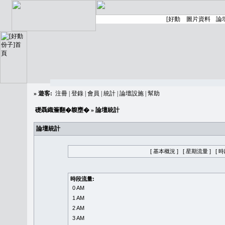
»
遊客:
注冊
|
登錄
|
會員
|
統計
|
論壇設施
|
幫助
礎聶織簷翻�䪖壅�
» 論壇統計
論壇統計
[ 基本概況 ]
[ 星期流量 ]
[ 
時段流量:
0 AM
1 AM
2 AM
3 AM