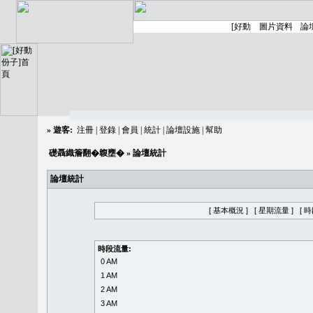
»
遊客:
注冊
|
登錄
|
會員
|
統計
|
論壇設施
|
幫助
礎聶織簷翻�䪖壅�
» 論壇統計
論壇統計
[ 基本概況 ]
[ 星期流量 ]
[ 
時段流量:
0 AM
1 AM
2 AM
3 AM