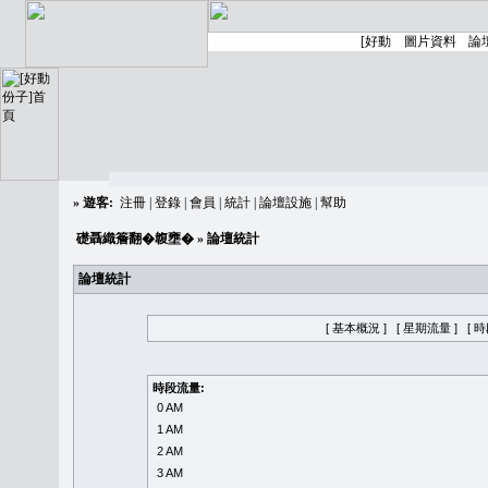
»
遊客:
注冊
|
登錄
|
會員
|
統計
|
論壇設施
|
幫助
礎聶織簷翻�䪖壅�
» 論壇統計
論壇統計
[ 基本概況 ]
[ 星期流量 ]
[ 
時段流量:
0 AM
1 AM
2 AM
3 AM