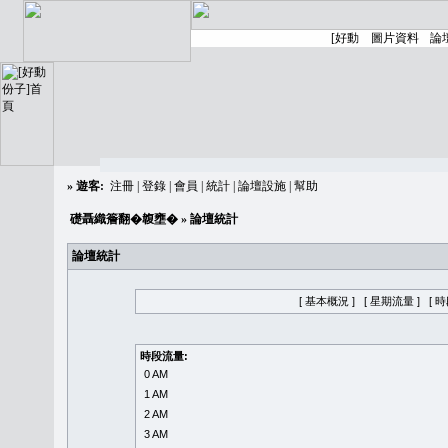
»
遊客:
注冊
|
登錄
|
會員
|
統計
|
論壇設施
|
幫助
礎聶織簷翻�䪖壅�
» 論壇統計
論壇統計
[ 基本概況 ]
[ 星期流量 ]
[ 
時段流量:
0 AM
1 AM
2 AM
3 AM