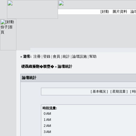
»
遊客:
注冊
|
登錄
|
會員
|
統計
|
論壇設施
|
幫助
礎聶織簷翻�䪖壅�
» 論壇統計
論壇統計
[ 基本概況 ]
[ 星期流量 ]
[ 
時段流量:
0 AM
1 AM
2 AM
3 AM