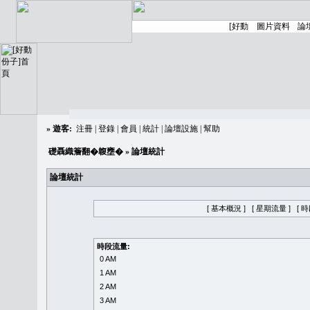
»
遊客:
注冊
|
登錄
|
會員
|
統計
|
論壇設施
|
幫助
礎聶織簷翻�䪖壅�
» 論壇統計
論壇統計
[ 基本概況 ]
[ 星期流量 ]
[ 
時段流量:
0 AM
1 AM
2 AM
3 AM