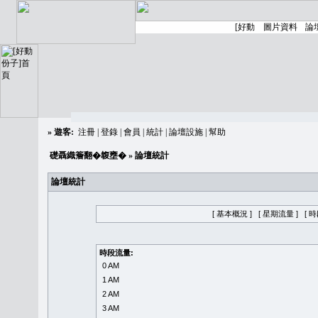
»
遊客:
注冊
|
登錄
|
會員
|
統計
|
論壇設施
|
幫助
礎聶織簷翻�䪖壅�
» 論壇統計
論壇統計
[ 基本概況 ]
[ 星期流量 ]
[ 
時段流量:
0 AM
1 AM
2 AM
3 AM