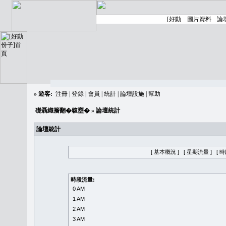
»
遊客:
注冊
|
登錄
|
會員
|
統計
|
論壇設施
|
幫助
礎聶織簷翻�䪖壅�
» 論壇統計
論壇統計
[ 基本概況 ]
[ 星期流量 ]
[ 
時段流量:
0 AM
1 AM
2 AM
3 AM