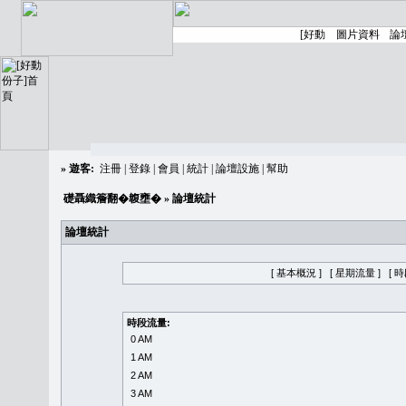
»
遊客:
注冊
|
登錄
|
會員
|
統計
|
論壇設施
|
幫助
礎聶織簷翻�䪖壅�
» 論壇統計
論壇統計
[ 基本概況 ]
[ 星期流量 ]
[ 
時段流量:
0 AM
1 AM
2 AM
3 AM